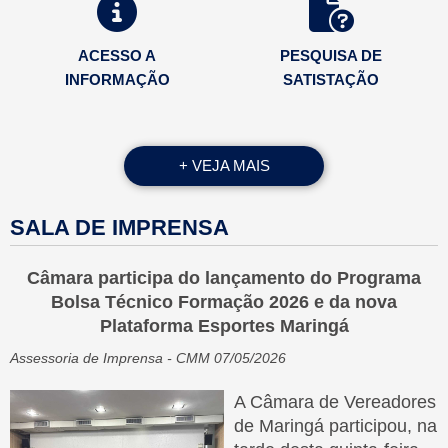
ACESSO A
PESQUISA DE
INFORMAÇÃO
SATISTAÇÃO
+ VEJA MAIS
PAUTA DA
SALA DE IMPRENSA
SAPL
SESSÃO
Câmara participa do lançamento do Programa
Bolsa Técnico Formação 2026 e da nova
Plataforma Esportes Maringá
Assessoria de Imprensa - CMM 07/05/2026
PROCESSO
TRANSPARÊNCIA
ELETRÔNICO
A Câmara de Vereadores
de Maringá participou, na