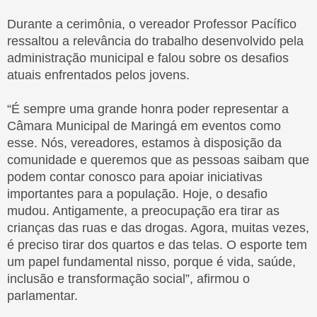
Durante a cerimônia, o vereador Professor Pacífico
ressaltou a relevância do trabalho desenvolvido pela
TV CÂMARA AO
LICITAÇÕES
administração municipal e falou sobre os desafios
VIVO
atuais enfrentados pelos jovens.
“É sempre uma grande honra poder representar a
Câmara Municipal de Maringá em eventos como
esse. Nós, vereadores, estamos à disposição da
INFORMAÇÕES
CONHEÇA A
comunidade e queremos que as pessoas saibam que
INSTITUCIONAIS
CÂMARA
podem contar conosco para apoiar iniciativas
importantes para a população. Hoje, o desafio
mudou. Antigamente, a preocupação era tirar as
crianças das ruas e das drogas. Agora, muitas vezes,
é preciso tirar dos quartos e das telas. O esporte tem
ESCOLA
PROCURADORIA
um papel fundamental nisso, porque é vida, saúde,
LEGISLATIVA
DA MULHER
inclusão e transformação social”, afirmou o
parlamentar.