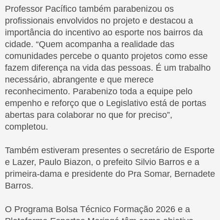
Professor Pacífico também parabenizou os
profissionais envolvidos no projeto e destacou a
LEGISLAÇÃO
RELATÓRIOS
importância do incentivo ao esporte nos bairros da
MUNICIPAL
LEGISLATIVOS
cidade. “Quem acompanha a realidade das
comunidades percebe o quanto projetos como esse
fazem diferença na vida das pessoas. É um trabalho
necessário, abrangente e que merece
reconhecimento. Parabenizo toda a equipe pelo
PERGUNTAS
empenho e reforço que o Legislativo está de portas
AUDIÊNCIAS
FREQUENTES -
abertas para colaborar no que for preciso”,
PÚBLICAS
FAQ
completou.
Também estiveram presentes o secretário de Esporte
e Lazer, Paulo Biazon, o prefeito Silvio Barros e a
CARTA DE
primeira-dama e presidente do Pra Somar, Bernadete
WEBMAIL
SERVIÇOS AO
Barros.
INSTITUCIONAL
USUÁRIO
O Programa Bolsa Técnico Formação 2026 e a