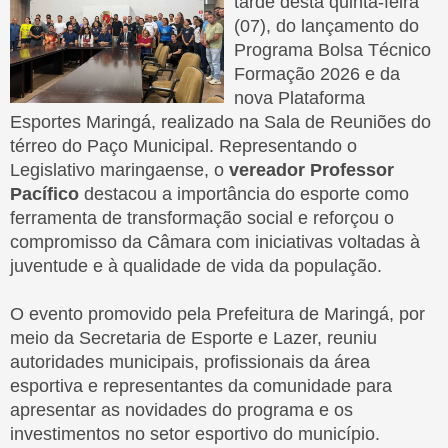
tarde desta quinta-feira
(07), do lançamento do
Programa Bolsa Técnico
USUÁRIO
OUVIDORIA
Formação 2026 e da
EXTERNO
nova Plataforma
Esportes Maringá, realizado na Sala de Reuniões do
térreo do Paço Municipal. Representando o
Legislativo maringaense, o
vereador Professor
Pacífico
destacou a importância do esporte como
MESA
ferramenta de transformação social e reforçou o
VEREADORES
DIRETORA
compromisso da Câmara com iniciativas voltadas à
juventude e à qualidade de vida da população.
O evento promovido pela Prefeitura de Maringá, por
meio da Secretaria de Esporte e Lazer, reuniu
SESSÃO
autoridades municipais, profissionais da área
COMISSÕES
PLENÁRIA
esportiva e representantes da comunidade para
apresentar as novidades do programa e os
investimentos no setor esportivo do município.