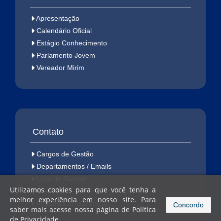
Apresentação
Calendário Oficial
Estágio Conhecimento
Parlamento Jovem
Vereador Mirim
Contato
Cargos de Gestão
Departamentos / Emails
Lista de Ramais
Utilizamos cookies para que você tenha a
Ouvidoria
melhor experiência em nosso site. Para
Pesquisa de Satisfação
Concordo
saber mais acesse nossa página de
Política
de Privacidade