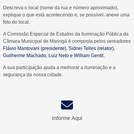
Descreva o local (nome da rua e número aproximado),
explique o que está acontecendo e, se possível, anexe uma
foto do local.
USUÁRIO
OUVIDORIA
A Comissão Especial de Estudos da Iluminação Pública da
EXTERNO
Câmara Municipal de Maringá é composta pelos vereadores
Flávio Mantovani (presidente), Sidnei Telles (relator),
Guilherme Machado, Luiz Neto e William Gentil.
A sua participação ajuda a melhorar a iluminação e a
MESA
VEREADORES
segurança da nossa cidade.
DIRETORA
SESSÃO
COMISSÕES
Informe Aqui
PLENÁRIA