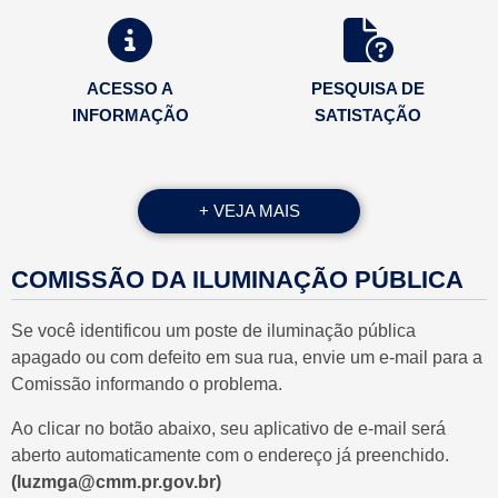
ACESSO A
PESQUISA DE
INFORMAÇÃO
SATISTAÇÃO
+ VEJA MAIS
PAUTA DA
COMISSÃO DA ILUMINAÇÃO PÚBLICA
SAPL
SESSÃO
Se você identificou um poste de iluminação pública
apagado ou com defeito em sua rua, envie um e-mail para a
Comissão informando o problema.
Ao clicar no botão abaixo, seu aplicativo de e-mail será
PROCESSO
TRANSPARÊNCIA
aberto automaticamente com o endereço já preenchido.
ELETRÔNICO
(luzmga@cmm.pr.gov.br)