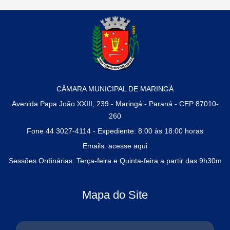
TV CÂMARA AO
LICITAÇÕES
VIVO
CÂMARA MUNICIPAL DE MARINGÁ
Avenida Papa João XXIII, 239 - Maringá - Paraná - CEP 87010-
260
INFORMAÇÕES
CONHEÇA A
Fone 44 3027-4114 - Expediente: 8:00 às 18:00 horas
INSTITUCIONAIS
CÂMARA
Emails:
acesse aqui
Sessões Ordinárias: Terça-feira e Quinta-feira a partir das 9h30m
Mapa do Site
ESCOLA
PROCURADORIA
LEGISLATIVA
DA MULHER