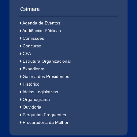
Câmara
Agenda de Eventos
LEGISLAÇÃO
RELATÓRIOS
Audiências Públicas
MUNICIPAL
LEGISLATIVOS
Comissões
Concurso
CPA
Estrutura Organizacional
PERGUNTAS
Expediente
AUDIÊNCIAS
FREQUENTES -
Galeria dos Presidentes
PÚBLICAS
FAQ
Histórico
Ideias Legislativas
Organograma
Ouvidoria
CARTA DE
Perguntas Frequentes
WEBMAIL
SERVIÇOS AO
Procuradoria da Mulher
INSTITUCIONAL
USUÁRIO