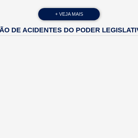
+ VEJA MAIS
ÃO DE ACIDENTES DO PODER LEGISLAT
MESA
SESSÃO
COMISSÕES
DIRETORA
PLENÁRIA
ESCOLA
PROCURADORIA
LEGISLAÇÃO
LEGISLATIVA
DA MULHER
MUNICIPAL
A DE
WEBMAIL
ÇOS AO
LG
INSTITUCIONAL
ÁRIO