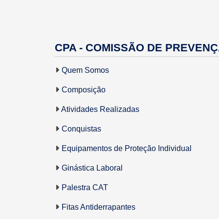
CPA - COMISSÃO DE PREVENÇ
OUVIDORIA
VEREADORES
Quem Somos
Composição
Atividades Realizadas
INFORMAÇÕES
CONHEÇA A
Conquistas
INSTITUCIONAIS
CÂMARA
Equipamentos de Proteção Individual
Ginástica Laboral
Palestra CAT
PERGUNTAS
CART
FREQUENTES -
SERVI
Fitas Antiderrapantes
FAQ
USU