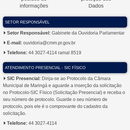
informações
Dados
SETOR RESPONSÁVEL
TV CÂMARA AO
LICITAÇÕES
VIVO
Setor Responsável:
Gabinete da Ouvidoria Parlamentar
E-mail:
ouvidoria@cmm.pr.gov.br
Telefone:
44 3027-4114 ramal 8519
ATENDIMENTO PRESENCIAL - SIC FÍSICO
INFORMAÇÕES
CONHEÇA A
INSTITUCIONAIS
CÂMARA
SIC Presencial:
Dirija-se ao Protocolo da Câmara
Municipal de Maringá e aguarde a inserção da solicitação
no Protocolo-SIC Físico (Solicitação Presencial) e receba o
seu número de protocolo. Guarde o seu número de
protocolo, pois ele é o comprovante do cadastro da
ESCOLA
PROCURADORIA
solicitação.
LEGISLATIVA
DA MULHER
Telefone:
44 3027-4114