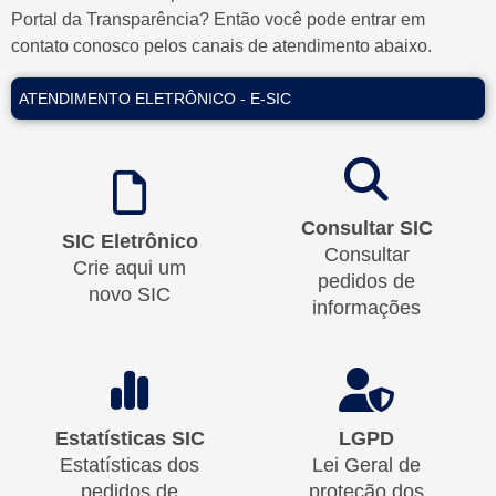
Portal da Transparência? Então você pode entrar em
contato conosco pelos canais de atendimento abaixo.
ATENDIMENTO ELETRÔNICO - E-SIC
USUÁRIO
OUVIDORIA
EXTERNO
Consultar SIC
SIC Eletrônico
Consultar
MESA
Crie aqui um
VEREADORES
pedidos de
DIRETORA
novo SIC
informações
SESSÃO
COMISSÕES
Estatísticas SIC
LGPD
PLENÁRIA
Estatísticas dos
Lei Geral de
pedidos de
proteção dos