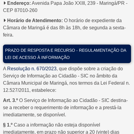
Endereço:
Avenida Papa João XXIII, 239 - Maringá/PR -
CEP 87010-260
Horário de Atendimento:
O horário de expediente da
LEGISLAÇÃO
RELATÓRIOS
Câmara de Maringá é das 8h às 18h, de segunda a sexta-
MUNICIPAL
LEGISLATIVOS
feira.
PRAZO DE RESPOSTA E RECURSO - REGULAMENTAÇÃO DA
LEI DE ACESSO À INFORMAÇÃO
PERGUNTAS
A
Resolução n. 670/2023
, que dispõe sobre a criação do
AUDIÊNCIAS
FREQUENTES -
Serviço de Informação ao Cidadão - SIC no âmbito da
PÚBLICAS
FAQ
Câmara Municipal de Maringá, nos termos da Lei Federal n.
12.527/2011, estabelece:
Art. 3.º
O Serviço de Informação ao Cidadão - SIC destina-
se a receber o requerimento de informação e a prestá-la
CARTA DE
imediatamente, se disponível.
WEBMAIL
SERVIÇOS AO
INSTITUCIONAL
§ 1.º
Caso a informação não esteja disponível
USUÁRIO
imediatamente, em prazo não superior a 20 (vinte) dias